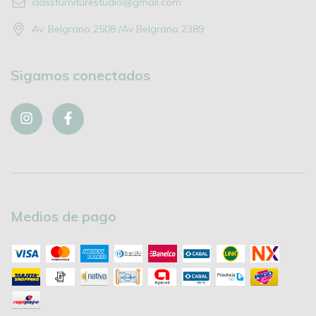
classfurniturestudio@gmail.com
Av. Belgrano 2508 /Av Belgrano 2389
Sigamos conectados
Medios de pago