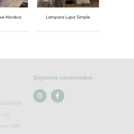
ie Nordica
Lampara Lupa Simple
Sigamos conectados
131376319
l.com
grano 2389