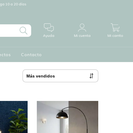
a 10 a 20 días
0
Ayuda
Mi cuenta
Mi carrito
ectos
Contacto