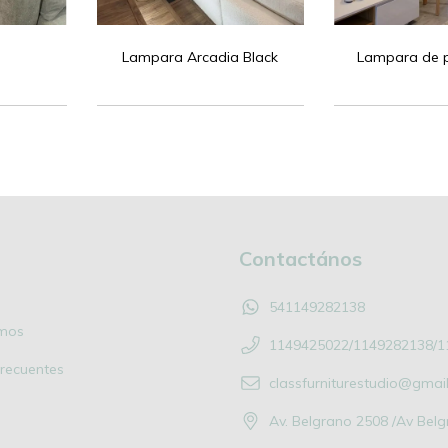
Lampara Arcadia Black
Lampara de p
Contactános
541149282138
mos
1149425022/1149282138/1
recuentes
classfurniturestudio@gmai
Av. Belgrano 2508 /Av Bel