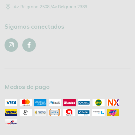
Av. Belgrano 2508 /Av Belgrano 2389
Sigamos conectados
Medios de pago