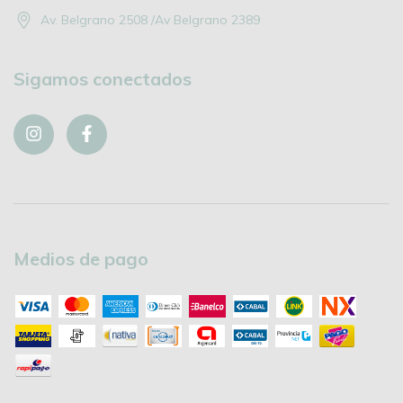
Av. Belgrano 2508 /Av Belgrano 2389
Sigamos conectados
Medios de pago