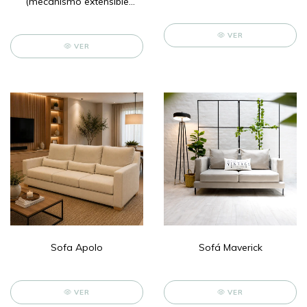
(mecanismo extensible
para 2 personas)
VER
VER
Sofa Apolo
Sofá Maverick
VER
VER