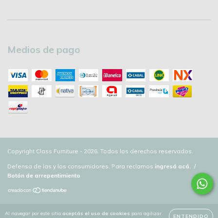
Medios de pago
Copyright Class Furniture - 2026. Todos los derechos reservados.
Defensa de las y los consumidores. Para reclamos
ingresá acá.
/
Botón de arrepentimiento
Al navegar por este sitio
aceptás el uso de cookies
para agilizar
ENTENDIDO