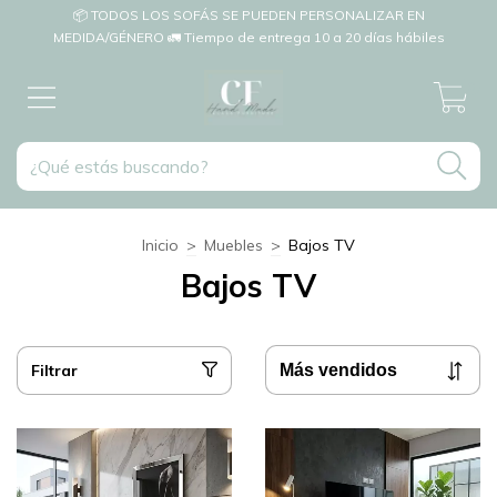
📦 TODOS LOS SOFÁS SE PUEDEN PERSONALIZAR EN
MEDIDA/GÉNERO 🚛 Tiempo de entrega 10 a 20 días hábiles
0
Inicio
>
Muebles
>
Bajos TV
Bajos TV
Filtrar