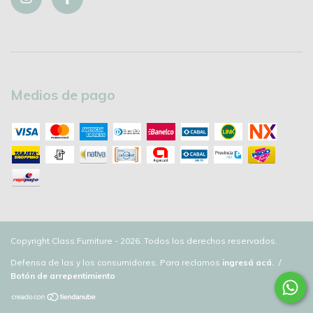
Medios de pago
Copyright Class Furniture - 2026. Todos los derechos reservados.
Defensa de las y los consumidores. Para reclamos
ingresá acá.
/
Botón de arrepentimiento