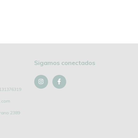
Sigamos conectados
131376319
l.com
grano 2389