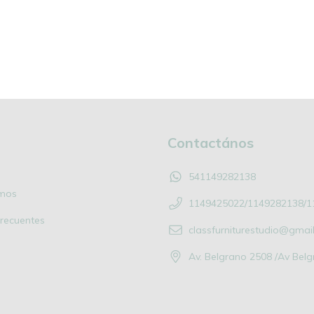
Contactános
541149282138
mos
1149425022/1149282138/1
recuentes
classfurniturestudio@gmai
Av. Belgrano 2508 /Av Bel