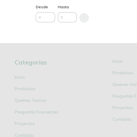
Desde
Hasta
Categorías
Inicio
Productos
Inicio
Quiénes So
Productos
Preguntas F
Quiénes Somos
Proyectos
Preguntas Frecuentes
Contacto
Proyectos
Contacto