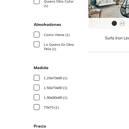
Quiero Otro Color
(1)
+1
Almohadones
Como Viene (1)
Sofa Iron Li
Lo Quiero En Otra
Tela (1)
Medida
1,20x70x80 (1)
1,50x70x80 (1)
1,90x80x80 (1)
70x70 (1)
Precio