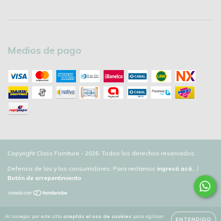
Medios de pago
Copyright Class Furniture - 2026. Todos los derechos reservados.
Defensa de las y los consumidores. Para reclamos
ingresá acá.
/
Botón de arrepentimiento
Al navegar por este sitio
aceptás el uso de cookies
para agilizar
ENTENDIDO