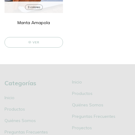
3 colores
Manta Amapola
VER
Categorías
Inicio
Productos
Inicio
Quiénes Somos
Productos
Preguntas Frecuentes
Quiénes Somos
Proyectos
Preguntas Frecuentes