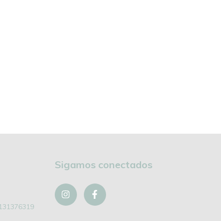
Sigamos conectados
131376319