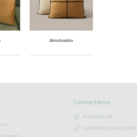
n
Almohadón
Contactános
541149282138
mos
1149425022/1149282138/1
recuentes