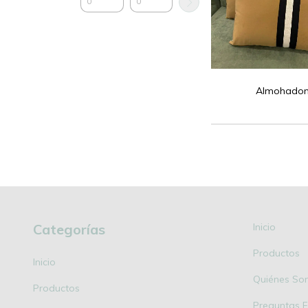
Almohado
Categorías
Inicio
Productos
Inicio
Quiénes So
Productos
Preguntas F