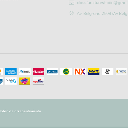
classfurniturestudio@gmai
Av. Belgrano 2508 /Av Bel
Botón de arrepentimiento