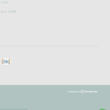
l.com
grano 2389