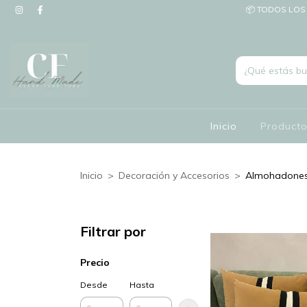
📦 TODOS LOS 
Inicio
Product
Inicio
>
Decoración y Accesorios
>
Almohadone
Filtrar por
Precio
Desde
Hasta