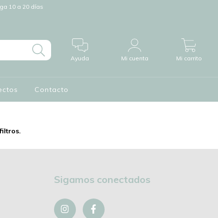
a 10 a 20 días
0
Ayuda
Mi cuenta
Mi carrito
ectos
Contacto
iltros.
Sigamos conectados