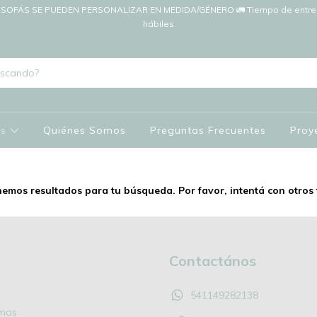
SOFÁS SE PUEDEN PERSONALIZAR EN MEDIDA/GÉNERO 🚛 Tiempo de entreg
hábiles
os
Quiénes Somos
Preguntas Frecuentes
Proy
emos resultados para tu búsqueda. Por favor, intentá con otros f
Contactános
541149282138
mos