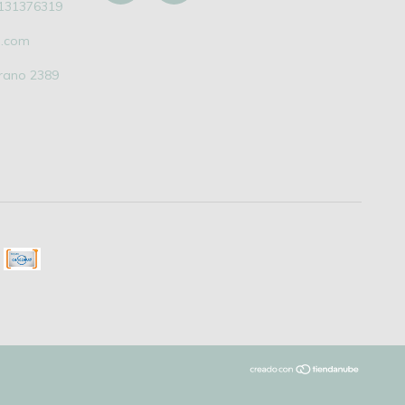
131376319
l.com
grano 2389