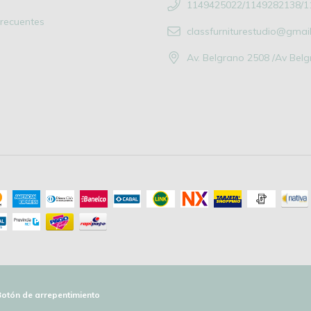
1149425022/1149282138/1
recuentes
classfurniturestudio@gmai
Av. Belgrano 2508 /Av Bel
Botón de arrepentimiento