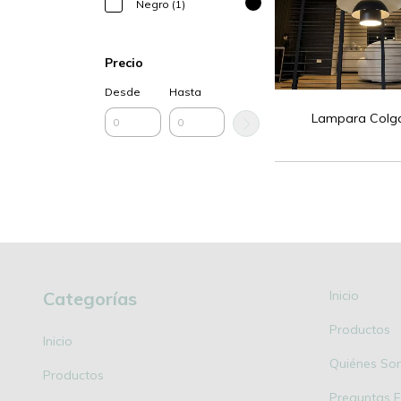
Negro (1)
Precio
Desde
Hasta
Lampara Colg
Categorías
Inicio
Productos
Inicio
Quiénes So
Productos
Preguntas F