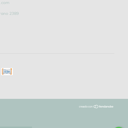
l.com
grano 2389