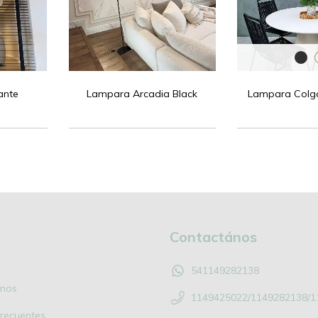
ante
Lampara Arcadia Black
Lampara Colg
Contactános
541149282138
mos
1149425022/1149282138/1
recuentes