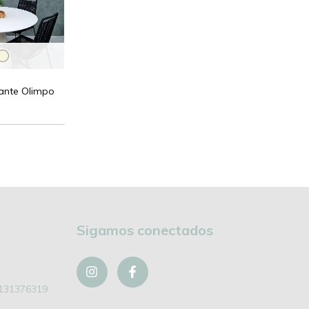
ante Olimpo
Sigamos conectados
131376319