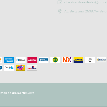
classfurniturestudio@gmai
Av. Belgrano 2508 /Av Bel
Botón de arrepentimiento