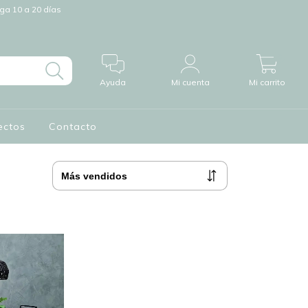
a 10 a 20 días
0
Ayuda
Mi cuenta
Mi carrito
ectos
Contacto