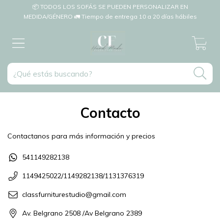
📦 TODOS LOS SOFÁS SE PUEDEN PERSONALIZAR EN
MEDIDA/GÉNERO 🚛 Tiempo de entrega 10 a 20 días hábiles
0
Contacto
Contactanos para más información y precios
541149282138
1149425022/1149282138/1131376319
classfurniturestudio@gmail.com
Av. Belgrano 2508 /Av Belgrano 2389