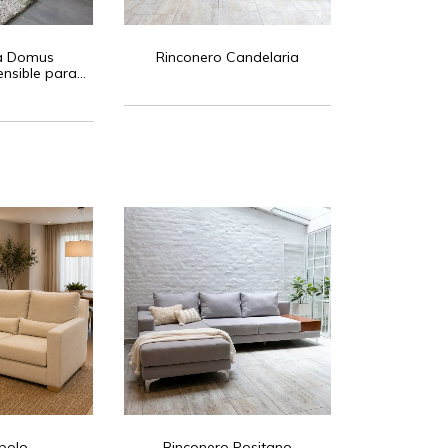
a Domus
Rinconero Candelaria
nsible para 2
nas)
polo
Rinconero Positano