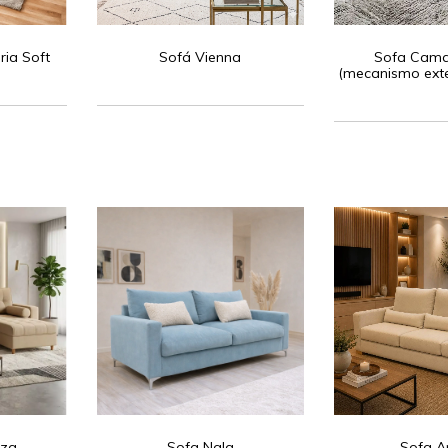
ria Soft
Sofá Vienna
Sofa Cam
(mecanismo exte
perso
aza
Sofa Nala
Sofa A