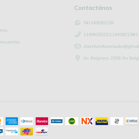
Contactános
541149282138
mos
1149425022/1149282138/1
recuentes
classfurniturestudio@gmai
Av. Belgrano 2508 /Av Bel