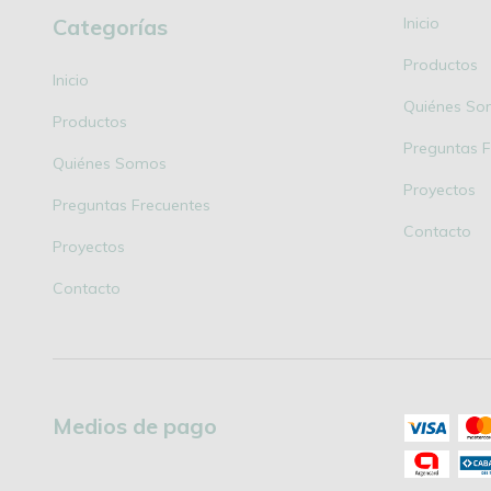
Categorías
Inicio
Productos
Inicio
Quiénes So
Productos
Preguntas F
Quiénes Somos
Proyectos
Preguntas Frecuentes
Contacto
Proyectos
Contacto
Medios de pago