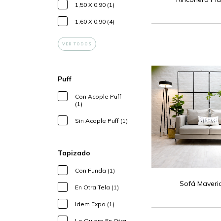
1,50 X 0.90 (1)
1,60 X 0,90 (4)
VER TODOS
Puff
Con Acople Puff
(1)
Sin Acople Puff (1)
Tapizado
Con Funda (1)
Sofá Maveri
En Otra Tela (1)
Idem Expo (1)
Lo Quiero En Otra