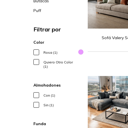
Butacas
Puff
Filtrar por
Sofá Valery S
Color
Rosa (1)
Quiero Otro Color
(1)
Almohadones
Con (1)
Sin (1)
Funda