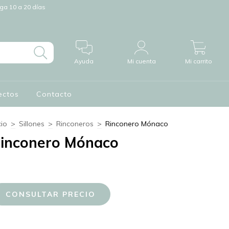
a 10 a 20 días
0
Ayuda
Mi cuenta
Mi carrito
ectos
Contacto
cio
>
Sillones
>
Rinconeros
>
Rinconero Mónaco
inconero Mónaco