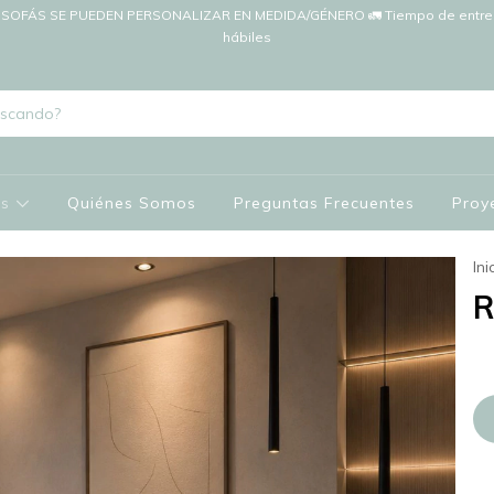
SOFÁS SE PUEDEN PERSONALIZAR EN MEDIDA/GÉNERO 🚛 Tiempo de entreg
hábiles
os
Quiénes Somos
Preguntas Frecuentes
Proy
Ini
R