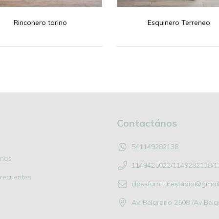
Rinconero torino
Esquinero Terreneo
Contactános
541149282138
mos
1149425022/1149282138/1
recuentes
classfurniturestudio@gmai
Av. Belgrano 2508 /Av Bel